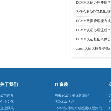
DCMM数据
DCMM认证办理费用？
为什么要做DCMM认
估模型
DCMM数据管理能力
么企业？
DCMM认证办理流程？
DCMM认证基础条件是
dcmm认证大概多少钱?
关于我们
IT资质
公司简介
网络安全等级保护测评
企业文化
ISO体系认证
企业风采
CMMI软件能力成熟度模型集成