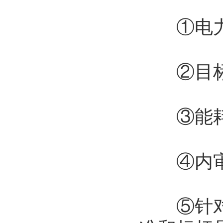
①电力能
②目标指
③能耗情
④内审
⑤针对客